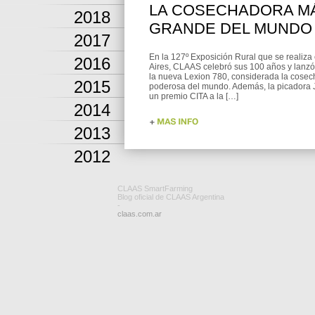
LA COSECHADORA M
2018
GRANDE DEL MUNDO
2017
En la 127º Exposición Rural que se realiz
2016
Aires, CLAAS celebró sus 100 años y lanzó
la nueva Lexion 780, considerada la cose
2015
poderosa del mundo. Además, la picadora
un premio CITA a la […]
2014
2013
2012
CLAAS SmartFarming
Blog oficial de CLAAS Argentina
-
claas.com.ar