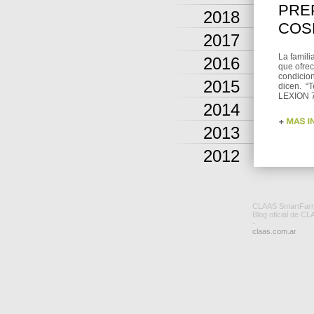
PRE
2018
COS
2017
La famili
2016
que ofre
condicion
2015
dicen. “T
LEXION 7
2014
2013
2012
CLAAS SmartFar
Blog oficial de CL
-
claas.com.ar