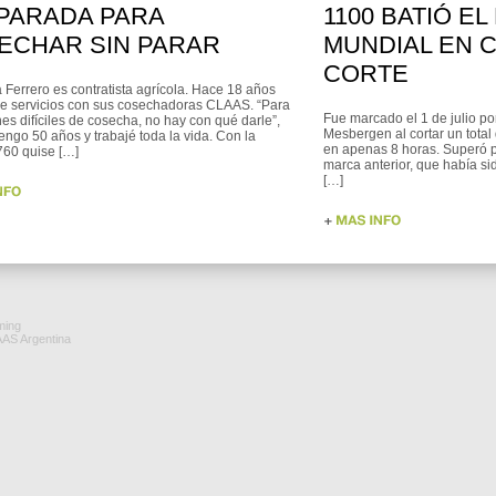
PARADA PARA
1100 BATIÓ E
ECHAR SIN PARAR
MUNDIAL EN 
CORTE
a Ferrero es contratista agrícola. Hace 18 años
ce servicios con sus cosechadoras CLAAS. “Para
Fue marcado el 1 de julio po
es difíciles de cosecha, no hay con qué darle”,
Mesbergen al cortar un total 
engo 50 años y trabajé toda la vida. Con la
en apenas 8 horas. Superó p
60 quise […]
marca anterior, que había s
[…]
ming
AAS Argentina