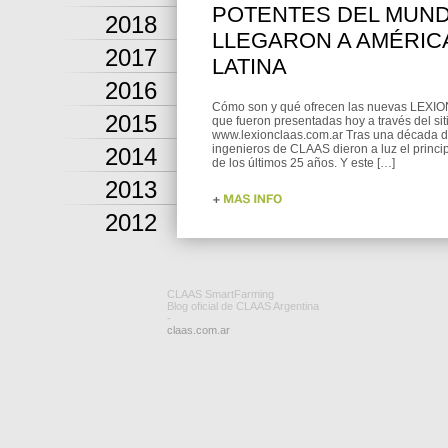
POTENTES DEL MUN
2018
LLEGARON A AMÉRIC
2017
LATINA
2016
Cómo son y qué ofrecen las nuevas LEXI
2015
que fueron presentadas hoy a través del sit
www.lexionclaas.com.ar Tras una década de
ingenieros de CLAAS dieron a luz el princip
2014
de los últimos 25 años. Y este […]
2013
2012
CLAAS SmartFarming
Blog oficial de CLAAS Argentina
-
claas.com.ar