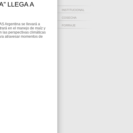
” LLEGA A
INSTITUCIONAL
COSECHA
AS Argentina se llevará a
FORRAJE
trará en el manejo de maíz y
n las perspectivas climáticas
para atravesar momentos de