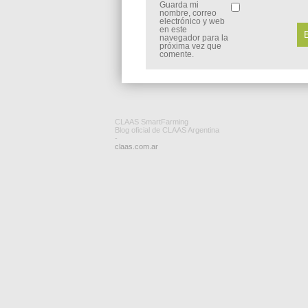
Guarda mi
nombre, correo
electrónico y web
en este
navegador para la
próxima vez que
comente.
CLAAS SmartFarming
Blog oficial de CLAAS Argentina
-
claas.com.ar