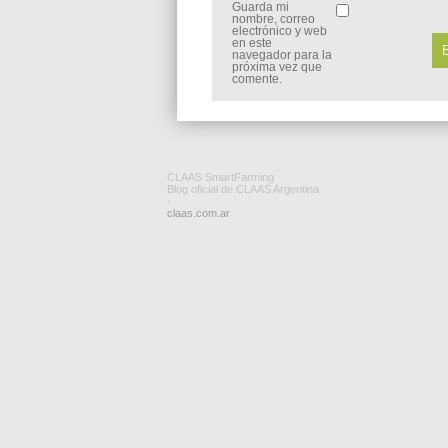
Guarda mi
nombre, correo
electrónico y web
en este
navegador para la
próxima vez que
comente.
CLAAS SmartFarming
Blog oficial de CLAAS Argentina
-
claas.com.ar