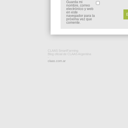
Guarda mi
nombre, correo
electrónico y web
en este
navegador para la
próxima vez que
comente.
CLAAS SmartFarming
Blog oficial de CLAAS Argentina
-
claas.com.ar