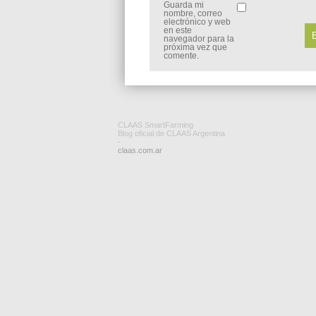
Guarda mi
nombre, correo
electrónico y web
en este
navegador para la
próxima vez que
comente.
CLAAS SmartFarming
Blog oficial de CLAAS Argentina
-
claas.com.ar