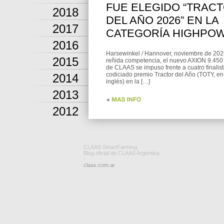
FUE ELEGIDO “TRAC
2018
DEL AÑO 2026” EN LA
2017
CATEGORÍA HIGHPO
2016
Harsewinkel / Hannover, noviembre de 202
2015
reñida competencia, el nuevo AXION 9.4
de CLAAS se impuso frente a cuatro finalist
codiciado premio Tractor del Año (TOTY, en
2014
inglés) en la […]
2013
2012
CLAAS SmartFarming
Blog oficial de CLAAS Argentina
-
claas.com.ar