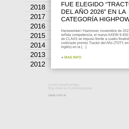
FUE ELEGIDO “TRAC
2018
DEL AÑO 2026” EN LA
2017
CATEGORÍA HIGHPO
2016
Harsewinkel / Hannover, noviembre de 202
2015
reñida competencia, el nuevo AXION 9.4
de CLAAS se impuso frente a cuatro finalist
codiciado premio Tractor del Año (TOTY, en
2014
inglés) en la […]
2013
2012
CLAAS SmartFarming
Blog oficial de CLAAS Argentina
-
claas.com.ar