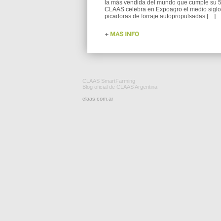
la más vendida del mundo que cumple su 5
CLAAS celebra en Expoagro el medio siglo
picadoras de forraje autopropulsadas […]
CLAAS SmartFarming
Blog oficial de CLAAS Argentina
-
claas.com.ar