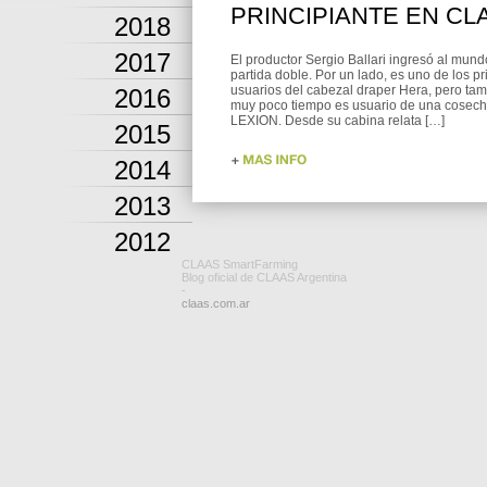
PRINCIPIANTE EN CL
2018
2017
El productor Sergio Ballari ingresó al mu
partida doble. Por un lado, es uno de los p
usuarios del cabezal draper Hera, pero ta
2016
muy poco tiempo es usuario de una cosec
LEXION. Desde su cabina relata […]
2015
2014
2013
2012
CLAAS SmartFarming
Blog oficial de CLAAS Argentina
-
claas.com.ar