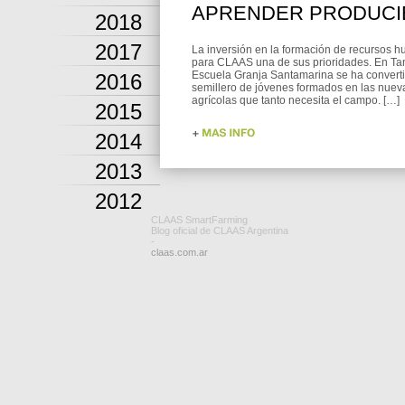
APRENDER PRODUC
2018
2017
La inversión en la formación de recursos 
para CLAAS una de sus prioridades. En Tand
Escuela Granja Santamarina se ha convert
2016
semillero de jóvenes formados en las nuev
agrícolas que tanto necesita el campo. […]
2015
2014
2013
2012
CLAAS SmartFarming
Blog oficial de CLAAS Argentina
-
claas.com.ar