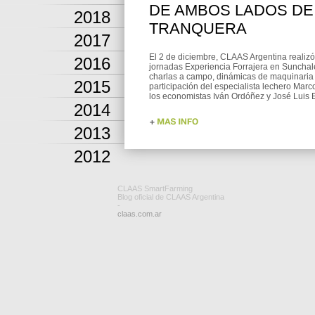
DE AMBOS LADOS DE
2018
TRANQUERA
2017
El 2 de diciembre, CLAAS Argentina realiz
2016
jornadas Experiencia Forrajera en Sunchal
charlas a campo, dinámicas de maquinaria 
2015
participación del especialista lechero Marc
los economistas Iván Ordóñez y José Luis E
2014
2013
2012
CLAAS SmartFarming
Blog oficial de CLAAS Argentina
-
claas.com.ar