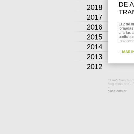
DE 
2018
TRA
2017
El 2 de d
2016
jornadas
charlas a
2015
participa
los econo
2014
2013
2012
CLAAS SmartFar
Blog oficial de CL
-
claas.com.ar