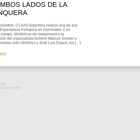
AMBOS LADOS DE LA
NQUERA
iciembre, CLAAS Argentina realizó una de sus
 Experiencia Forrajera en Sunchales. Con
 campo, dinámicas de maquinaria y la
ción del especialista lechero Marcos Snyder y
mistas Iván Ordóñez y José Luis Espert, los […]
ming
AAS Argentina