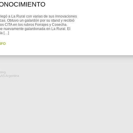
ONOCIMIENTO
egó a La Rural con varias de sus innovaciones
cas. Obtuvo un galardón por su stand y recibió
os CITA en los rubros Forrajes y Cosecha.
e nuevamente galardonada en La Rural. El
la […]
ming
AAS Argentina