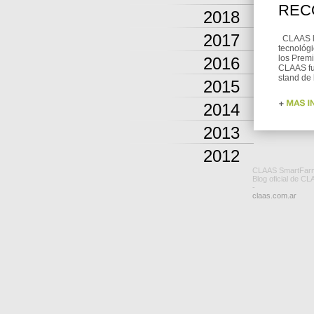
REC
2018
2017
CLAAS ll
tecnológi
los Premi
2016
CLAAS fu
stand de 
2015
2014
2013
2012
CLAAS SmartFar
Blog oficial de CL
-
claas.com.ar