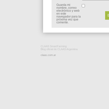
Guarda mi
nombre, correo
electrónico y web
en este
navegador para la
próxima vez que
comente.
CLAAS SmartFarming
Blog oficial de CLAAS Argentina
-
claas.com.ar