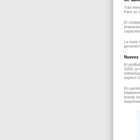
Tras meno
Para su c
El compl
preparac
capacida
La nave f
generan 
Nuevos 
El portfo
1000, la 
rediseña
explicó U
En parale
totalment
puede log
esquema d