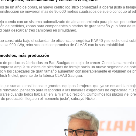
s de un año de obras, el nuevo centro logístico comenzará a operar justo a tiem
onstrucción se movieron más de 90.000 metros cuadrados de suelo contiguo al edif
ejo cuenta con un sistema automatizado de almacenamiento para piezas pequeñas 
ión de pedidos, zonas para componentes pintados de gran tamaño y un área de r
d para descargar tres camiones en simultáneo.
ue construida bajo el estándar de eficiencia energética KfW 40 y su techo está cub
hasta 990 kWp, reforzando el compromiso de CLAAS con la sustentabilidad.
modelos, más producción
lio de productos fabricados en Bad Saulgau no deja de crecer. Con el lanzamient
empresa amplía su oferta de picadoras de forraje hacia un nuevo segmento de potenc
do y los cabezales de gran tamaño aumentan considerablemente el volumen de pro
lrich Nickol, gerente de la fábrica CLAAS Saulgau.
lo, se suman otras líneas de grandes equipos forrajeros que ya se ensamblan baj
e renovado, pensado para responder a las mayores exigencias de capacidad. “El 
rarse cuando todos trabajan en la misma dirección. Cumplimos los plazos y el pre
e producción llega en el momento justo”, subrayó Nickol.