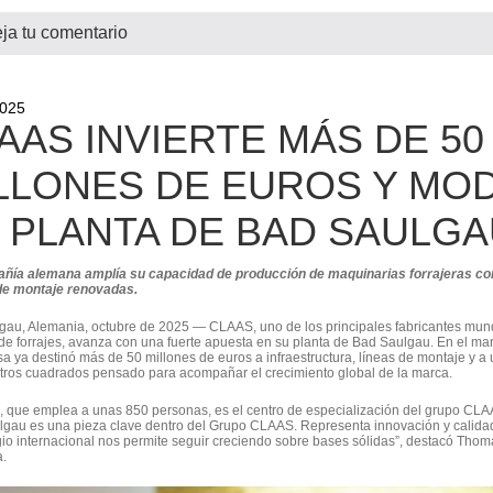
ja tu comentario
2025
AAS INVIERTE MÁS DE 50
LLONES DE EUROS Y MO
 PLANTA DE BAD SAULGA
ñía alemana amplía su capacidad de producción de maquinarias forrajeras con
de montaje renovadas.
gau, Alemania, octubre de 2025 — CLAAS, uno de los principales fabricantes mund
e forrajes, avanza con una fuerte apuesta en su planta de Bad Saulgau. En el ma
a ya destinó más de 50 millones de euros a infraestructura, líneas de montaje y a 
tros cuadrados pensado para acompañar el crecimiento global de la marca.
, que emplea a unas 850 personas, es el centro de especialización del grupo CLAA
gau es una pieza clave dentro del Grupo CLAAS. Representa innovación y calidad 
gio internacional nos permite seguir creciendo sobre bases sólidas”, destacó Tho
.