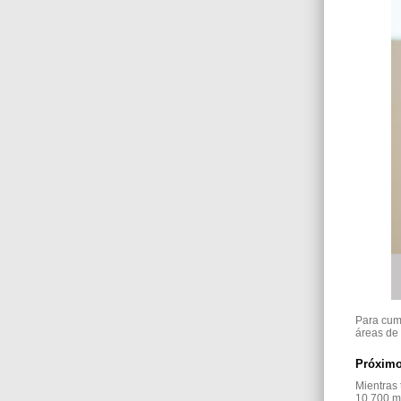
Para cump
áreas de
Próximo
Mientras 
10.700 me