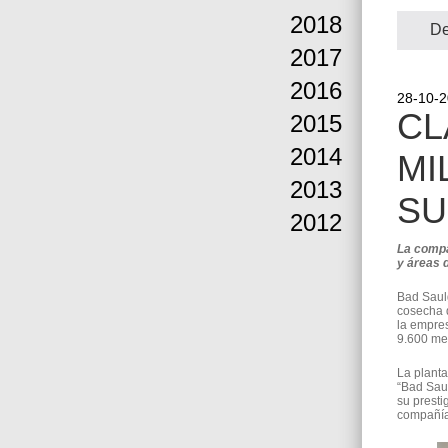
2018
De
2017
2016
28-10-
CL
2015
2014
MI
2013
SU
2012
La compa
y áreas 
Bad Saul
cosecha d
la empres
9.600 me
La planta
“Bad Saul
su presti
compañía