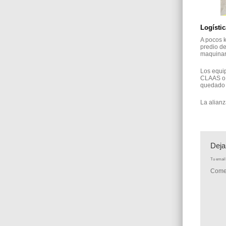
Logístic
A pocos k
predio de
maquinari
Los equi
CLAAS o 
quedado 
La alianz
Deja
Tu email 
Come