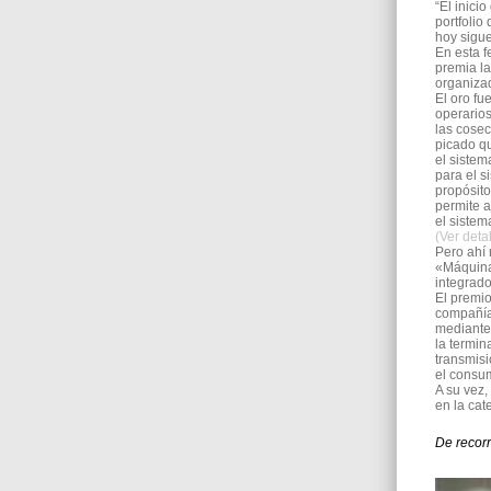
“El inici
portfolio
hoy sigue
En esta f
premia la
organizad
El oro fu
operarios
las cosec
picado qu
el sistem
para el s
propósito
permite a
el siste
(Ver deta
Pero ahí 
«Máquina
integrado
El premio
compañía.
mediante
la termin
transmisi
el consum
A su vez,
en la cat
De recorr