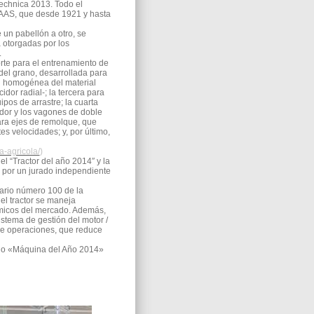
technica 2013. Todo el
LAAS, que desde 1921 y hasta
 un pabellón a otro, se
a otorgadas por los
.
orte para el entrenamiento de
del grano, desarrollada para
ón homogénea del material
or radial-; la tercera para
ipos de arrastre; la cuarta
ador y los vagones de doble
para ejes de remolque, que
es velocidades; y, por último,
-agricola/
)
 “Tractor del año 2014″ y la
 por un jurado independiente
sario número 100 de la
el tractor se maneja
micos del mercado. Además,
istema de gestión del motor /
 de operaciones, que reduce
mio «Máquina del Año 2014»