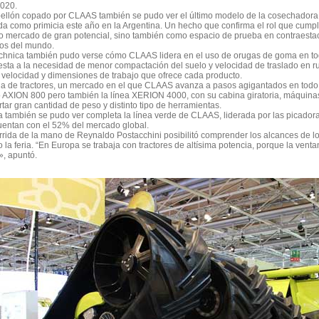
2020.
bellón copado por CLAAS también se pudo ver el último modelo de la cosechadora
a como primicia este año en la Argentina. Un hecho que confirma el rol que cumpl
o mercado de gran potencial, sino también como espacio de prueba en contraesta
pos del mundo.
echnica también pudo verse cómo CLAAS lidera en el uso de orugas de goma en t
sta a la necesidad de menor compactación del suelo y velocidad de traslado en ru
 velocidad y dimensiones de trabajo que ofrece cada producto.
a de tractores, un mercado en el que CLAAS avanza a pasos agigantados en todo 
 AXION 800 pero también la línea XERION 4000, con su cabina giratoria, máquina
rtar gran cantidad de peso y distinto tipo de herramientas.
ia también se pudo ver completa la línea verde de CLAAS, liderada por las picador
uentan con el 52% del mercado global.
rida de la mano de Reynaldo Postacchini posibilitó comprender los alcances de l
 la feria. “En Europa se trabaja con tractores de altísima potencia, porque la vent
, apuntó.