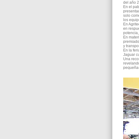
del año 
En el pa
presentad
solo com
los equi
En Agrit
en respue
potencia,
En materi
premiado
y transpo
En la fer
Jaguar c
Una recor
revelando
pequeña»