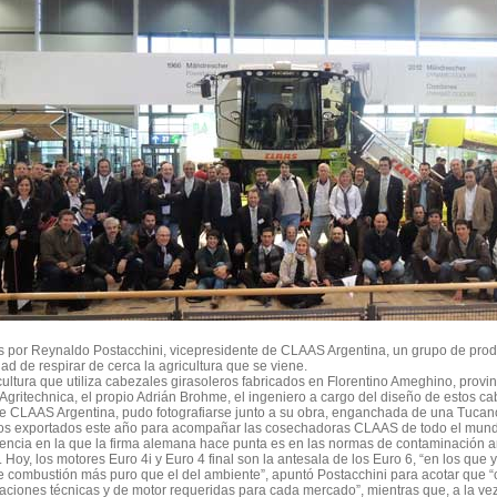
 por Reynaldo Postacchini, vicepresidente de CLAAS Argentina, un grupo de produc
ad de respirar de cerca la agricultura que se viene.
ultura que utiliza cabezales girasoleros fabricados en Florentino Ameghino, provin
Agritechnica, el propio Adrián Brohme, el ingeniero a cargo del diseño de estos c
e CLAAS Argentina, pudo fotografiarse junto a su obra, enganchada de una Tucan
ros exportados este año para acompañar las cosechadoras CLAAS de todo el mund
encia en la que la firma alemana hace punta es en las normas de contaminación a
. Hoy, los motores Euro 4i y Euro 4 final son la antesala de los Euro 6, “en los que 
e combustión más puro que el del ambiente”, apuntó Postacchini para acotar que 
aciones técnicas y de motor requeridas para cada mercado”, mientras que, a la vez