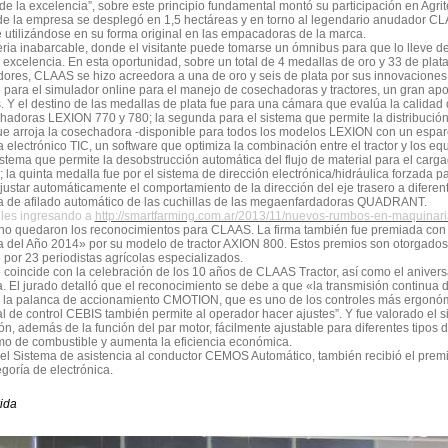
o de la excelencia”, sobre este principio fundamental montó su participación en Agri
 de la empresa se desplegó en 1,5 hectáreas y en torno al legendario anudador C
 utilizándose en su forma original en las empacadoras de la marca.
eria inabarcable, donde el visitante puede tomarse un ómnibus para que lo lleve de
 excelencia. En esta oportunidad, sobre un total de 4 medallas de oro y 33 de plat
ores, CLAAS se hizo acreedora a una de oro y seis de plata por sus innovaciones
e para el simulador online para el manejo de cosechadoras y tractores, un gran ap
. Y el destino de las medallas de plata fue para una cámara que evalúa la calidad 
hadoras LEXION 770 y 780; la segunda para el sistema que permite la distribuci
e arroja la cosechadora -disponible para todos los modelos LEXION con un esparcid
a electrónico TIC, un software que optimiza la combinación entre el tractor y los equ
istema que permite la desobstrucción automática del flujo de material para el carg
; la quinta medalla fue por el sistema de dirección electrónica/hidráulica forzada 
justar automáticamente el comportamiento de la dirección del eje trasero a diferent
ma de afilado automático de las cuchillas de las megaenfardadoras QUADRANT.
lles ingresando a
http://smartfarming.com.ar/2013/11/nuevos-rumbos-en-maquinaria
no quedaron los reconocimientos para CLAAS. La firma también fue premiada con el
 del Año 2014» por su modelo de tractor AXION 800. Estos premios son otorgados
 por 23 periodistas agrícolas especializados.
 coincide con la celebración de los 10 años de CLAAS Tractor, así como el aniver
 El jurado detalló que el reconocimiento se debe a que «la transmisión continua d
 la palanca de accionamiento CMOTION, que es uno de los controles más ergonó
al de control CEBIS también permite al operador hacer ajustes”. Y fue valorado el s
ón, además de la función del par motor, fácilmente ajustable para diferentes tipos
o de combustible y aumenta la eficiencia económica.
 el Sistema de asistencia al conductor CEMOS Automático, también recibió el pre
egoría de electrónica.
ida