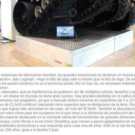
 empresas de fabricación mundial, las grandes inversiones se destinan en buena pa
ción», dijo y agregó: «Aquí el kilo de paja vale lo mismo que el kilo de trigo. Se 
n los países nórdicos no va a funcionar jamás. Ahí no hay sol, es necesario enterrar
one».
 cabezales, que en Agritechnica se pudieron ver de múltiples colores, tamaños y p
ó: «el draper en Europa no tiene gran suceso. Hay grandes pérdidas en el cultivo 
lemania son plegables, ya que a menudo deben moverse en superficies de 5 a 10 
ivo de CLAAS continuó marcando otros aspectos que se destacaron de la feria. Por
que logran alta velocidad en las rutas, de más de 50 km/h. También la abundanci
, un rubro clave para los europeos en lo que hace a la eficiencia de producción de
tro aspecto destacado es la creciente oferta de herramientas de grandes dimensio
uropa, como Rusia o la ex Unión Soviética, que crecen a pasos agigantados en mat
alidades productivas y una respuesta para cada una de ellas. Este es el eje de Agri
e 100 años, guía a la familia Claas.