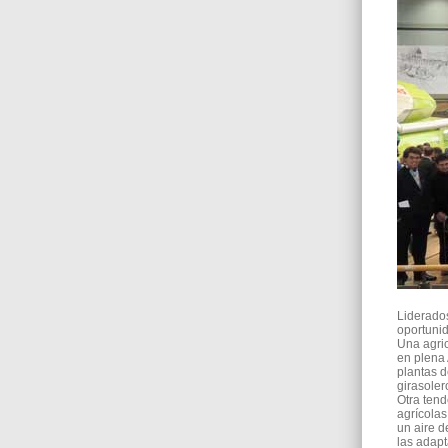
Liderados
oportunid
Una agric
en plena 
plantas d
girasole
Otra tend
agrícolas
un aire d
las adapt