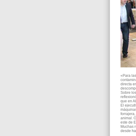
«Para las
contamina
directa e
descomp
Sobre los
reflexion
que en A
El ejecut
máquinas 
forrajera
animal. O
este de E
Muchas re
desde hac