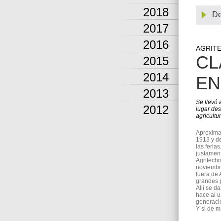
2018
De
2017
2016
AGRITE
CL
2015
2014
EN
2013
Se llevó 
2012
lugar des
agricultu
Aproxima
1913 y d
las feria
justament
Agritechn
noviembre
fuera de 
grandes 
Allí se d
hace al u
generació
Y si de m