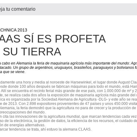
ja tu comentario
CHNICA 2013
AAS SÍ ES PROFETA
 SU TIERRA
a cabo en Alemania la feria de maquinaria agrícola más importante del mundo: Ag
tacado. Un grupo de argentinos, uruguayos, brasileños, paraguayos y bolivianos fu
ra que se viene.
damente una hora y media al noroeste de Harsewinkel, el lugar donde August Cl
esde donde 100 años después se fabrican máquinas para todo el mundo, está Han
s. Allí se encuentra el recinto ferial más grande de ese país, con 1.000.000 de m² y 2
e, se realiza cada dos años la exposición de maquinaria agrícola más grande del
ica es organizada por la Sociedad Alemana de Agricultura -DLG- y este año se real
 de 2013. Con 2.898 expositores provenientes de 47 países y unos 450.000 visitan
Alemania, la feria demostró que la agricultura no para de crecer y la producción de
preocupaciones del mundo.
an cita las innovaciones de la agricultura mundial, que marcan tendencias cada v
so de la electrónica, la gestión de datos, la eficiencia de los recursos, el cuidado 
n de energías alternativas.
arcar tendencia se trata, ahí estuvo la alemana CLAAS.