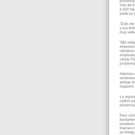
provincia
más de 80
6.000 hec
parte su 
“Esto me 
y era tod
muy valor
“Mis máq
empresa”,
cilindros
empleada 
«Roto Plu
problemas
Además de
rendimie
ambas máq
mayores 
La regula
cultivo m
provincia
Pero como
fundament
pondera 
marcas lo
en forma