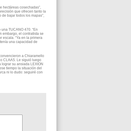
 de hectáreas cosechadas”,
recisión que ofrecen tanto la
 de bajar todos los mapas”,
ió una TUCANO 470. “En
 embargo, el contratista se
 escala. “Ya en la primera
 tenía una capacidad de
o convencieron a Chiaramello
o CLAAS. Le siguió luego
 lograr su ansiada LEXION
se tiempo la situación del
rca ni lo dudo: seguiré con