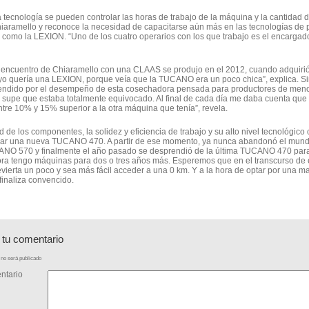
 tecnología se pueden controlar las horas de trabajo de la máquina y la cantidad
iaramello y reconoce la necesidad de capacitarse aún más en las tecnologías de p
mo la LEXION. “Uno de los cuatro operarios con los que trabajo es el encargado
r encuentro de Chiaramello con una CLAAS se produjo en el 2012, cuando adquir
yo quería una LEXION, porque veía que la TUCANO era un poco chica”, explica. Sin
rendido por el desempeño de esta cosechadora pensada para productores de menor
supe que estaba totalmente equivocado. Al final de cada día me daba cuenta que
ntre 10% y 15% superior a la otra máquina que tenía”, revela.
d de los componentes, la solidez y eficiencia de trabajo y su alto nivel tecnológic
ar una nueva TUCANO 470. A partir de ese momento, ya nunca abandonó el mund
NO 570 y finalmente el año pasado se desprendió de la última TUCANO 470 para
ra tengo máquinas para dos o tres años más. Esperemos que en el transcurso de e
evierta un poco y sea más fácil acceder a una 0 km. Y a la hora de optar por una ma
inaliza convencido.
 tu comentario
no será publicado
ntario