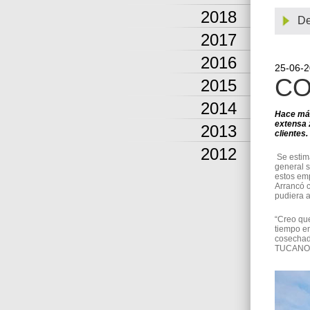
2018
De
2017
2016
25-06-
CO
2015
2014
Hace más
extensa z
2013
clientes.
2012
Se estim
general 
estos emp
Arrancó c
pudiera a
“Creo que
tiempo en
cosechad
TUCANO 5