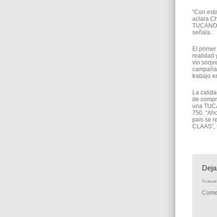
“Con esta
aclara Ch
TUCANO co
señala.
El prime
realidad 
vio sorp
campaña 
trabajo e
La calida
de compr
una TUCA
750. “Aho
país se r
CLAAS”, f
Deja
Tu email 
Come