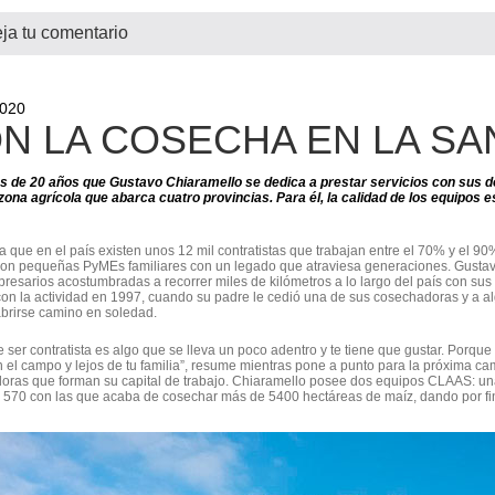
ja tu comentario
2020
N LA COSECHA EN LA S
 de 20 años que Gustavo Chiaramello se dedica a prestar servicios con sus 
ona agrícola que abarca cuatro provincias. Para él, la calidad de los equipos es
a que en el país existen unos 12 mil contratistas que trabajan entre el 70% y el 90
son pequeñas PyMEs familiares con un legado que atraviesa generaciones. Gusta
resarios acostumbradas a recorrer miles de kilómetros a lo largo del país con s
on la actividad en 1997, cuando su padre le cedió una de sus cosechadoras y a a
brirse camino en soledad.
 ser contratista es algo que se lleva un poco adentro y te tiene que gustar. Porque 
 el campo y lejos de tu familia”, resume mientras pone a punto para la próxima c
oras que forman su capital de trabajo. Chiaramello posee dos equipos CLAAS: u
70 con las que acaba de cosechar más de 5400 hectáreas de maíz, dando por fi