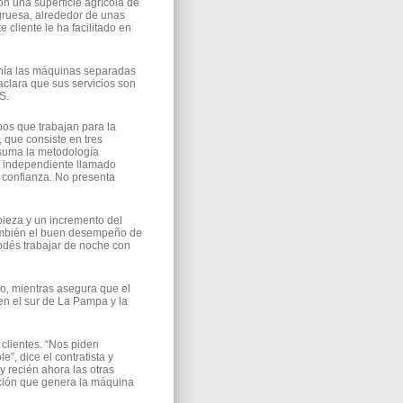
n una superficie agrícola de
gruesa, alrededor de unas
 cliente le ha facilitado en
tenía las máquinas separadas
aclara que sus servicios son
S.
os que trabajan para la
 que consiste en tres
 suma la metodología
ón independiente llamado
 confianza. No presenta
pieza y un incremento del
también el buen desempeño de
odés trabajar de noche con
lo, mientras asegura que el
o en el sur de La Pampa y la
clientes. “Nos piden
”, dice el contratista y
recién ahora las otras
ación que genera la máquina