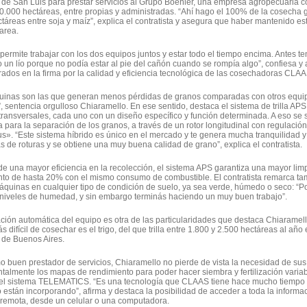
 de San Luis para prestar servicios al Grupo Boehler, una empresa agropecuaria co
.000 hectáreas, entre propias y administradas. “Ahí hago el 100% de la cosecha 
táreas entre soja y maíz”, explica el contratista y asegura que haber mantenido este
tarea.
permite trabajar con los dos equipos juntos y estar todo el tiempo encima. Antes 
o un lío porque no podía estar al pie del cañón cuando se rompía algo”, confiesa y 
ados en la firma por la calidad y eficiencia tecnológica de las cosechadoras CLAA
uinas son las que generan menos pérdidas de granos comparadas con otros equip
 sentencia orgulloso Chiaramello. En ese sentido, destaca el sistema de trilla APS,
 transversales, cada uno con un diseño específico y función determinada. A eso se
para la separación de los granos, a través de un rotor longitudinal con regulaci
s». “Este sistema híbrido es único en el mercado y te genera mucha tranquilidad y
 de roturas y se obtiene una muy buena calidad de grano”, explica el contratista.
 una mayor eficiencia en la recolección, el sistema APS garantiza una mayor lim
nto de hasta 20% con el mismo consumo de combustible. El contratista remarca 
uinas en cualquier tipo de condición de suelo, ya sea verde, húmedo o seco: “P
niveles de humedad, y sin embargo terminás haciendo un muy buen trabajo”.
ción automática del equipo es otra de las particularidades que destaca Chiaramel
ás difícil de cosechar es el trigo, del que trilla entre 1.800 y 2.500 hectáreas al añ
 de Buenos Aires.
 buen prestador de servicios, Chiaramello no pierde de vista la necesidad de sus 
almente los mapas de rendimiento para poder hacer siembra y fertilización variable
el sistema TELEMATICS. “Es una tecnología que CLAAS tiene hace mucho tiempo y 
 están incorporando”, afirma y destaca la posibilidad de acceder a toda la inform
 remota, desde un celular o una computadora.