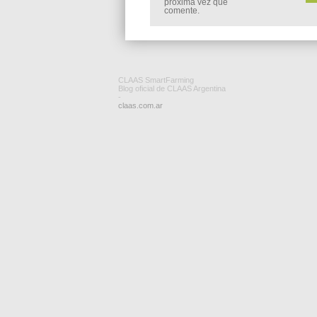
próxima vez que
comente.
CLAAS SmartFarming
Blog oficial de CLAAS Argentina
-
claas.com.ar