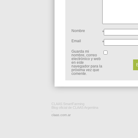
Nombre
*
Email
*
Guarda mi
nombre, correo
electrónico y web
en este
navegador para la
próxima vez que
comente.
CLAAS SmartFarming
Blog oficial de CLAAS Argentina
-
claas.com.ar