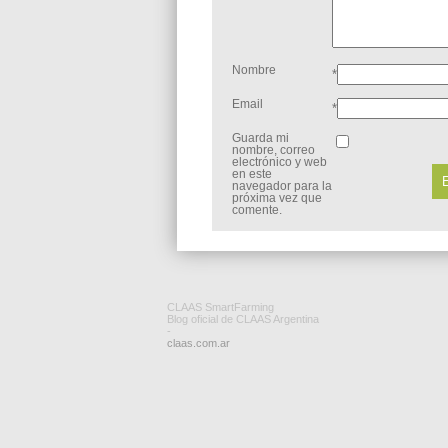
Nombre
*
Email
*
Guarda mi
nombre, correo
electrónico y web
en este
navegador para la
próxima vez que
comente.
CLAAS SmartFarming
Blog oficial de CLAAS Argentina
-
claas.com.ar