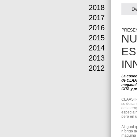
2018
De
2017
2016
PRESEN
NU
2015
2014
ES
2013
IN
2012
La cosec
de CLAAS
megaenfa
CITA y p
CLAAS lle
se desarr
de la em
especial
pero en u
Al igual
híbrido d
máquina t