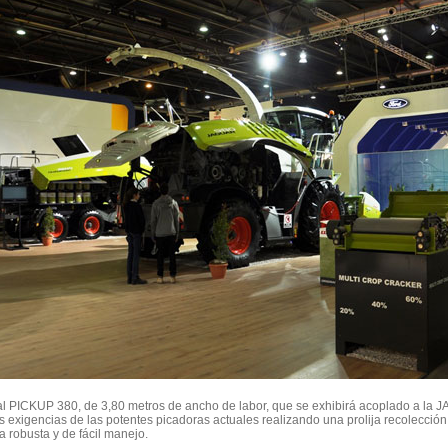
al PICKUP 380, de 3,80 metros de ancho de labor, que se exhibirá acoplado a la 
s exigencias de las potentes picadoras actuales realizando una prolija recolección
a robusta y de fácil manejo.