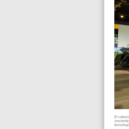
El cabez
creciente
tecnologí