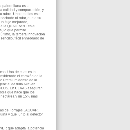
a palermitana es la
 calidad y compactación, y
 rubro. Uno de ellos es el
sechado al rotor, que a su
un flujo mejorado,
 de la QUADRANT es el
, lo que permite
último, la tercera innovación
sencillo, fácil enhebrado de
as. Una de ellas es la
nsiderado el corazón de la
o Premium dentro de la
ncial de trilla APS en
TO PLUS. En CLAAS aseguran
dora que hace que los
r hectárea y un 15% más
oras de Forrajes JAGUAR.
ina y que junto al detector
WER que adapta la potencia