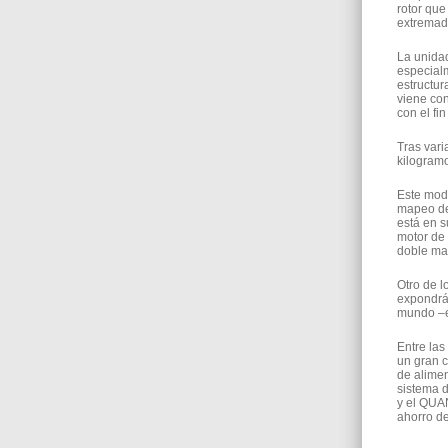
rotor que
extremad
La unidad
especial
estructur
viene con
con el fi
Tras vari
kilogram
Este mode
mapeo de 
está en s
motor de 
doble ma
Otro de 
expondrá
mundo –es
Entre las
un gran c
de alimen
sistema 
y el QUAN
ahorro d