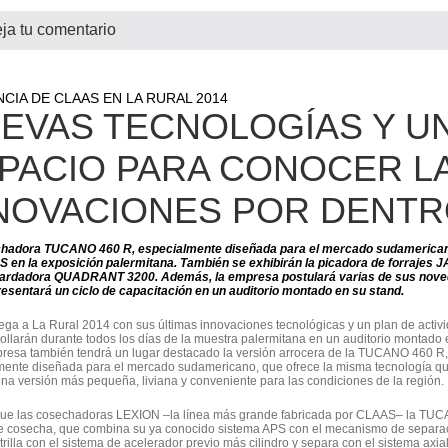
ja tu comentario
CIA DE CLAAS EN LA RURAL 2014
EVAS TECNOLOGÍAS Y U
PACIO PARA CONOCER L
NOVACIONES POR DENT
hadora TUCANO 460 R, especialmente diseñada para el mercado sudamericano
 en la exposición palermitana. También se exhibirán la picadora de forrajes 
rdadora QUADRANT 3200. Además, la empresa postulará varias de sus noved
resentará un ciclo de capacitación en un auditorio montado en su stand.
ga a La Rural 2014 con sus últimas innovaciones tecnológicas y un plan de activ
ollarán durante todos los días de la muestra palermitana en un auditorio montado 
presa también tendrá un lugar destacado la versión arrocera de la TUCANO 460 R
mente diseñada para el mercado sudamericano, que ofrece la misma tecnología qu
na versión más pequeña, liviana y conveniente para las condiciones de la región.
 que las cosechadoras LEXION –la línea más grande fabricada por CLAAS– la TUCA
e cosecha, que combina su ya conocido sistema APS con el mecanismo de separació
rilla con el sistema de acelerador previo más cilindro y separa con el sistema axi