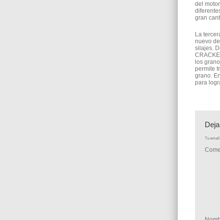
del motor
diferente
gran cant
La terce
nuevo des
silajes. 
CRACKER 
los grano
permite t
grano. En
para logr
Deja
Tu email 
Come
Nomb