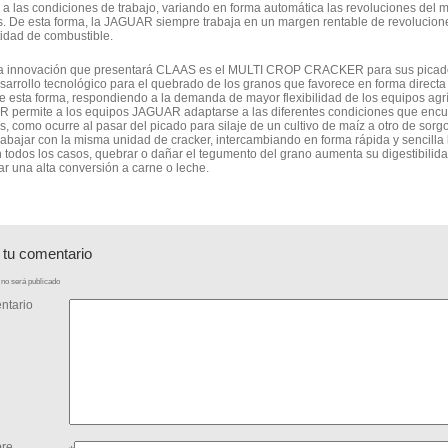
 a las condiciones de trabajo, variando en forma automática las revoluciones del m
s. De esta forma, la JAGUAR siempre trabaja en un margen rentable de revolucion
idad de combustible.
ra innovación que presentará CLAAS es el MULTI CROP CRACKER para sus picad
arrollo tecnológico para el quebrado de los granos que favorece en forma directa l
De esta forma, respondiendo a la demanda de mayor flexibilidad de los equipos ag
permite a los equipos JAGUAR adaptarse a las diferentes condiciones que encu
s, como ocurre al pasar del picado para silaje de un cultivo de maíz a otro de sorg
rabajar con la misma unidad de cracker, intercambiando en forma rápida y sencilla l
 todos los casos, quebrar o dañar el tegumento del grano aumenta su digestibilida
ar una alta conversión a carne o leche.
 tu comentario
no será publicado
ntario
re