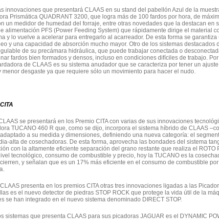
as innovaciones que presentará CLAAS en su stand del pabellón Azul de la muestr
ora Prismática QUADRANT 3200, que logra más de 100 fardos por hora, de máxima
n un medidor de humedad del forraje, entre otras novedades que la destacan en su
e alimentación PFS (Power Feeding System) que rápidamente dirige el material co
ma y lo vuelve a acelerar para entregarlo al acarreador. De esta forma se garantiza 
o y una capacidad de absorción mucho mayor. Otro de los sistemas destacados
ulable de su precámara hidráulica, que puede trabajar conectada o desconectada
nar fardos bien formados y densos, incluso en condiciones difíciles de trabajo. Por 
ardadora de CLAAS es su sistema anudador que se caracteriza por tener un ajuste 
y menor desgaste ya que requiere sólo un movimiento para hacer el nudo.
 CITA
CLAAS se presentará en los Premio CITA con varias de sus innovaciones tecnológic
ora TUCANO 460 R que, como se dijo, incorpora el sistema híbrido de CLAAS –co
adaptado a su medida y dimensiones, definiendo una nueva categoría: el segment
ia-alta de cosechadoras. De esta forma, aprovecha las bondades del sistema tange
ión con la altamente eficiente separación del grano restante que realiza el RO
ivel tecnológico, consumo de combustible y precio, hoy la TUCANO es la cosecha
cierren, y señalan que es un 17% más eficiente en el consumo de combustible po
a.
CLAAS presenta en los premios CITA otras tres innovaciones ligadas a las Picad
las es el nuevo detector de piedras STOP ROCK que protege la vida útil de la máqu
es se han integrado en el nuevo sistema denominado DIRECT STOP.
los sistemas que presenta CLAAS para sus picadoras JAGUAR es el DYNAMIC PO