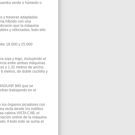
ncuentra verde o húmedo o
as y traseras adaptadas
ma híbrido con una
indicaron que la máquina
les y reforzadas, todo ello
ntre 18.000 y 25.000
soja y trigo, incluyendo el
rencia entre ambas máquinas
as y 1,32 metros de ancho,
 6 metros, de doble cuchilla y
es JAGUAR 980 que se
tran trabajando en el
e los órganos picadores con
ea recta desde los rodillos
sa cabina VISTA CAB, el
vación online de la máquina
do. A todo esto se suma el