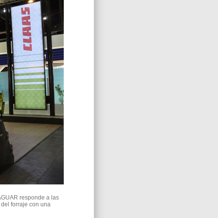
JAGUAR responde a las
 del forraje con una