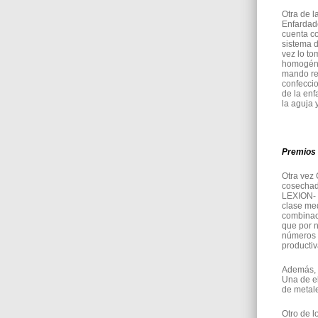
Otra de l
Enfardad
cuenta co
sistema d
vez lo to
homogéne
mando reg
confeccio
de la enf
la aguja 
Premios
Otra vez 
cosechad
LEXION- 
clase med
combinac
que por n
números 
productiv
Además, 
Una de el
de metal
Otro de 