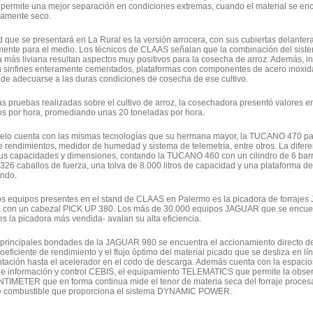
 permite una mejor separación en condiciones extremas, cuando el material se e
amente seco.
 que se presentará en La Rural es la versión arrocera, con sus cubiertas delanter
mente para el medio. Los técnicos de CLAAS señalan que la combinación del siste
a más liviana resultan aspectos muy positivos para la cosecha de arroz. Además, 
 sinfines enteramente cementados, plataformas con componentes de acero inoxidab
n de adecuarse a las duras condiciones de cosecha de ese cultivo.
as pruebas realizadas sobre el cultivo de arroz, la cosechadora presentó valores e
os por hora, promediando unas 20 toneladas por hora.
lo cuenta con las mismas tecnologías que su hermana mayor, la TUCANO 470 para 
rendimientos, medidor de humedad y sistema de telemetría, entre otros. La dife
us capacidades y dimensiones, contando la TUCANO 460 con un cilindro de 6 barr
326 caballos de fuerza, una tolva de 8.000 litros de capacidad y una plataforma de
ndo.
los equipos presentes en el stand de CLAAS en Palermo es la picadora de forraj
 con un cabezal PICK UP 380. Los más de 30.000 equipos JAGUAR que se encuen
 la picadora más vendida- avalan su alta eficiencia.
 principales bondades de la JAGUAR 980 se encuentra el accionamiento directo d
oeficiente de rendimiento y el flujo óptimo del material picado que se desliza en lín
tación hasta el acelerador en el codo de descarga. Además cuenta con la espacio
de información y control CEBIS, el equipamiento TELEMATICS que permite la obser
TIMETER que en forma continua mide el tenor de materia seca del forraje procesa
e combustible que proporciona el sistema DYNAMIC POWER.