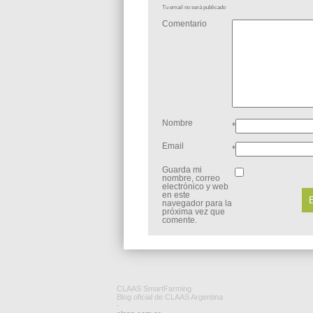
Tu email no será publicado
Comentario
Nombre
*
Email
*
Guarda mi
nombre, correo
electrónico y web
en este
navegador para la
próxima vez que
comente.
CLAAS SmartFarming
Blog oficial de CLAAS Argentina
-