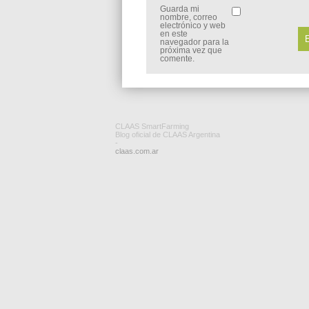
Guarda mi
nombre, correo
electrónico y web
en este
navegador para la
próxima vez que
comente.
CLAAS SmartFarming
Blog oficial de CLAAS Argentina
-
claas.com.ar