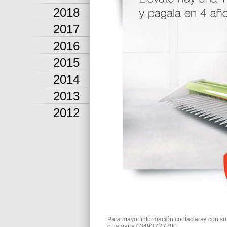
2018
2017
2016
2015
2014
2013
2012
Para mayor información contactarse con su
o llamar a 03493 427700.