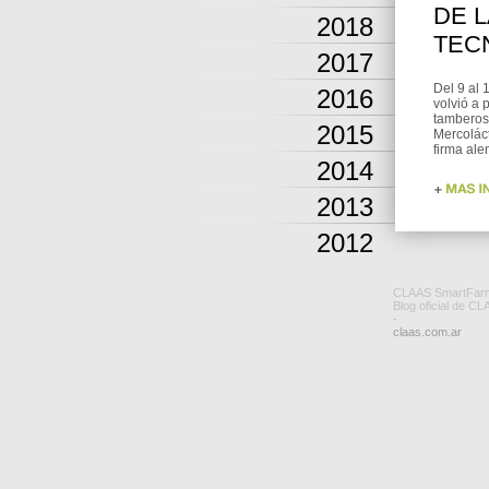
DE L
2018
TEC
2017
Del 9 al
2016
volvió a 
tamberos 
2015
Mercolác
firma ale
2014
2013
2012
CLAAS SmartFar
Blog oficial de CL
-
claas.com.ar