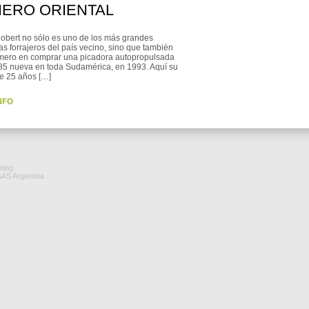
NERO ORIENTAL
obert no sólo es uno de los más grandes
tas forrajeros del país vecino, sino que también
rimero en comprar una picadora autopropulsada
85 nueva en toda Sudamérica, en 1993. Aquí su
de 25 años […]
ming
AAS Argentina