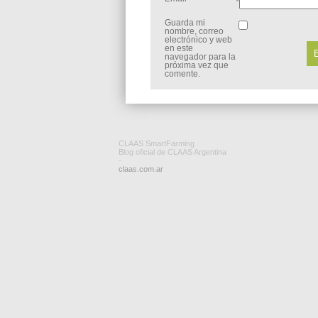
*
Guarda mi
nombre, correo
electrónico y web
en este
navegador para la
próxima vez que
comente.
CLAAS SmartFarming
Blog oficial de CLAAS Argentina
-
claas.com.ar