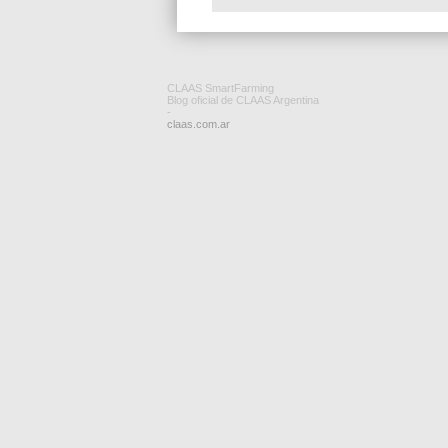
CLAAS SmartFarming
Blog oficial de CLAAS Argentina
-
claas.com.ar